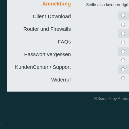
Anmeldung
Stelle also keine endgü
Client-Download
Router und Firewalls
FAQs
Passwort vergessen
KundenCenter / Support
Widerruf
AIScms © by
Ambos
x