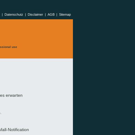
|
Datenschutz
|
Disclaimer
|
AGB
|
Sitemap
ssional use
 es erwarten
.
all-Notification