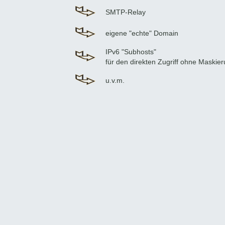
SMTP-Relay
eigene "echte" Domain
IPv6 "Subhosts"
für den direkten Zugriff ohne Maskie
u.v.m.